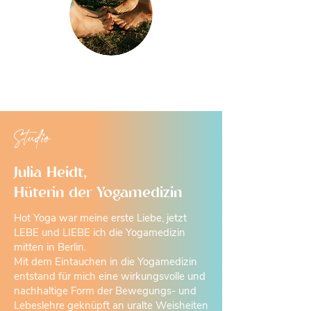
Studio
Julia Heidt,
Hüterin der Yogamedizin
Hot Yoga war meine erste Liebe, jetzt
LEBE und LIEBE ich die Yogamedizin
mitten in Berlin.
Mit dem Eintauchen in die Yogamedizin
entstand für mich eine wirkungsvolle und
nachhaltige Form der Bewegungs- und
Lebeslehre geknüpft an uralte Weisheiten