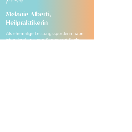
Praxis
Melanie Alberti,
Heilpraktikerin
Als ehemalige Leistungssportlerin habe
ich gelernt, wie eng Körper und Seele
verbunden sind. Mein Weg führte mich
von Sportmedizin über Yoga und
Osteopathie bis hin zur Homöopathie –
immer getragen von der Faszination für
die sanfte, tiefgreifende Wirkung
natürlicher Heilweisen. Heute lebe und
praktiziere ich in Berlin, begleite dich mit
achtsamen Händen und Medical Yoga.
Denn am Ende bist du deine eigene
Medizin.